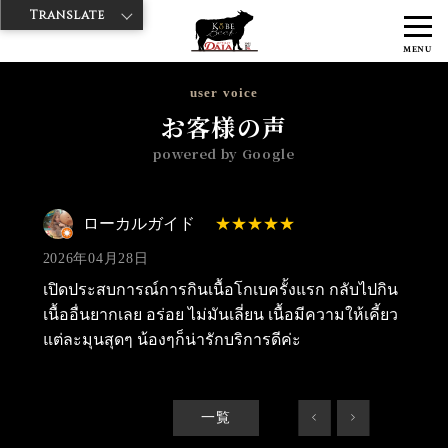
Translate
>
>
>
神戸牛ダイヤ
神戸牛ダイア 雷門東店
Googleレビュー
ローカル
MENU
ガイド 2026/04/28
user voice
お客様の声
powered by Google
ローカルガイド
2026年04月28日
เปิดประสบการณ์การกินเนื้อโกเบครั้งแรก กลับไปกิน
เนื้ออื่นยากเลย อร่อย ไม่มันเลี่ยน เนื้อมีความให้เคี้ยว
แต่ละมุนสุดๆ น้องๆก็น่ารักบริการดีค่ะ
一覧
<
>