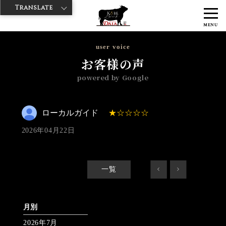
Translate
>
>
>
神戸牛ダイヤ
神戸牛ダイア 雷門東店
Googleレビュー
ローカル
MENU
ガイド 2026/04/22 No_review
user voice
お客様の声
powered by Google
ローカルガイド
2026年04月22日
一覧
<
>
月別
2026年7月