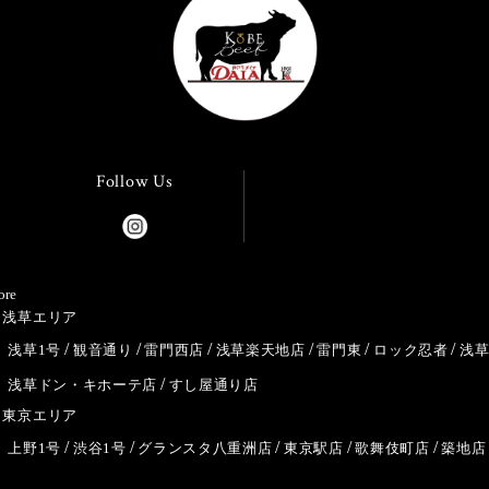
Follow Us
ore
浅草エリア
浅草1号
観音通り
雷門西店
浅草楽天地店
雷門東
ロック忍者
浅
浅草ドン・キホーテ店
すし屋通り店
東京エリア
上野1号
渋谷1号
グランスタ八重洲店
東京駅店
歌舞伎町店
築地店