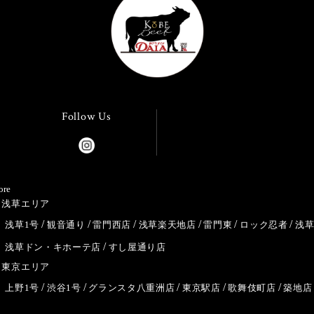
Follow Us
ore
浅草エリア
浅草1号
観音通り
雷門西店
浅草楽天地店
雷門東
ロック忍者
浅
浅草ドン・キホーテ店
すし屋通り店
東京エリア
上野1号
渋谷1号
グランスタ八重洲店
東京駅店
歌舞伎町店
築地店