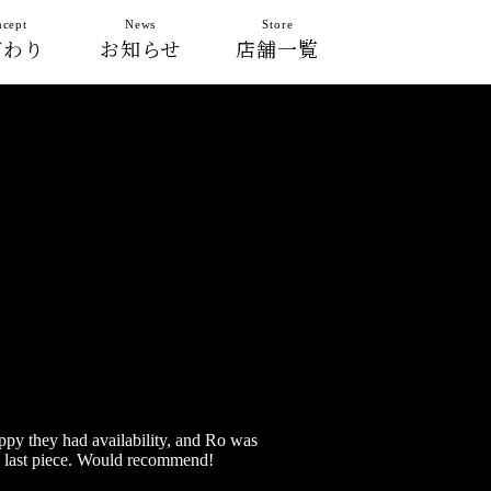
cept
News
Store
だわり
お知らせ
店舗一覧
appy they had availability, and Ro was
y last piece. Would recommend!