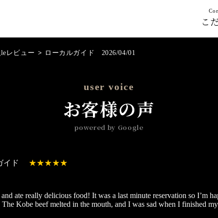
Con
こ
gleレビュー
>
ローカルガイド 2026/04/01
user voice
お客様の声
powered by Google
ガイド
and ate really delicious food! It was a last minute reservation so I’m h
 The Kobe beef melted in the mouth, and I was sad when I finished m