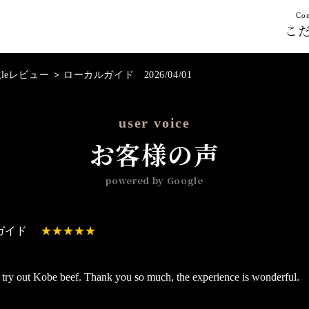
Con
こ
gleレビュー
>
ローカルガイド 2026/04/01
user voice
お客様の声
powered by Google
ガイド
o try out Kobe beef. Thank you so much, the experience is wonderful.