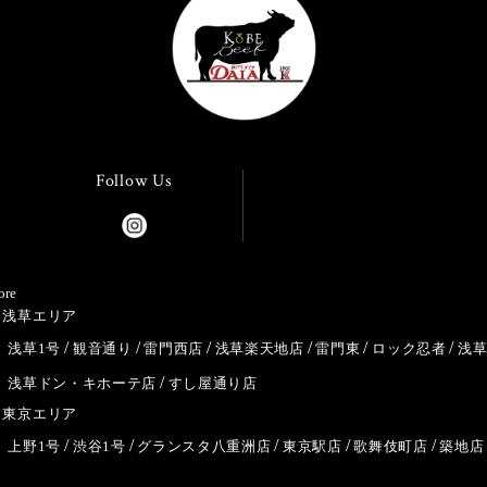
Follow Us
ore
浅草エリア
浅草1号
観音通り
雷門西店
浅草楽天地店
雷門東
ロック忍者
浅
浅草ドン・キホーテ店
すし屋通り店
東京エリア
上野1号
渋谷1号
グランスタ八重洲店
東京駅店
歌舞伎町店
築地店