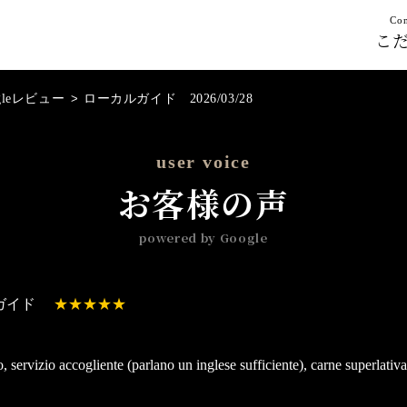
Con
こ
gleレビュー
>
ローカルガイド 2026/03/28
user voice
お客様の声
powered by Google
ガイド
, servizio accogliente (parlano un inglese sufficiente), carne superlativa