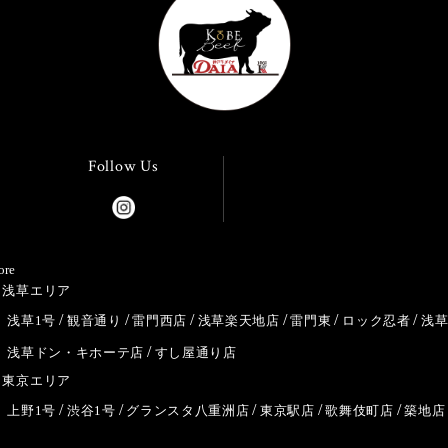
Follow Us
ore
浅草エリア
浅草1号
観音通り
雷門西店
浅草楽天地店
雷門東
ロック忍者
浅
浅草ドン・キホーテ店
すし屋通り店
東京エリア
上野1号
渋谷1号
グランスタ八重洲店
東京駅店
歌舞伎町店
築地店