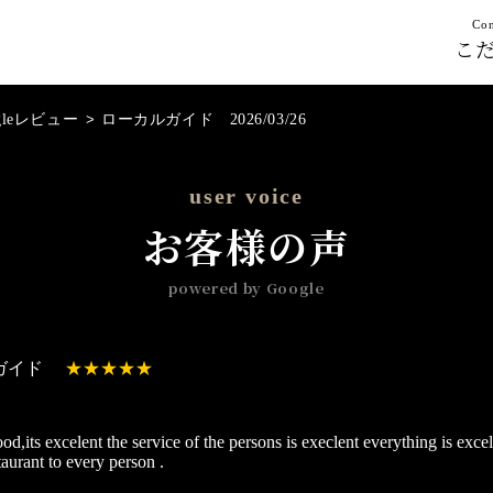
Con
こ
gleレビュー
>
ローカルガイド 2026/03/26
user voice
お客様の声
powered by Google
ガイド
od,its excelent the service of the persons is execlent everything is exce
aurant to every person .