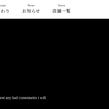
cept
News
Store
だわり
お知らせ
店舗一覧
lent any bad comentaries i will