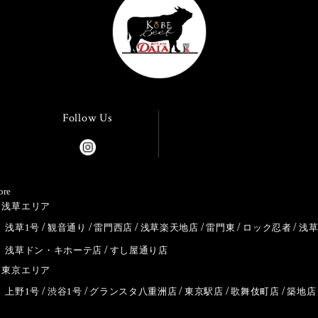
Follow Us
ore
浅草エリア
浅草1号
観音通り
雷門西店
浅草楽天地店
雷門東
ロック忍者
浅
浅草ドン・キホーテ店
すし屋通り店
東京エリア
上野1号
渋谷1号
グランスタ八重洲店
東京駅店
歌舞伎町店
築地店