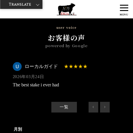
Translate
>
>
>
神戸牛ダイヤ
神戸牛ダイア 雷門東店
Googleレビュー
ローカル
MENU
ガイド 2026/03/24
user voice
お客様の声
powered by Google
ローカルガイド
2026年03月24日
The best stake i ever had
一覧
<
>
月別