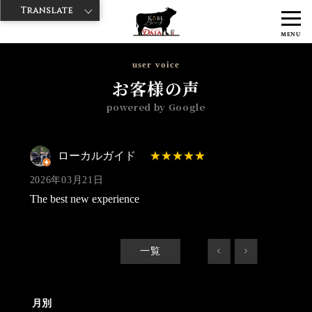
Translate
>
>
>
神戸牛ダイヤ
神戸牛ダイア 雷門東店
Googleレビュー
ローカル
MENU
ガイド 2026/03/21
user voice
お客様の声
powered by Google
ローカルガイド
2026年03月21日
The best new experience
一覧
<
>
月別