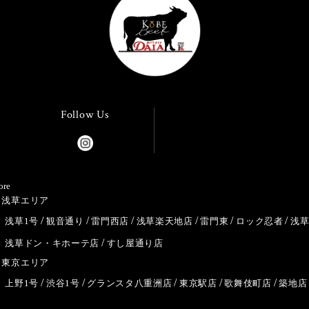
Follow Us
ore
浅草エリア
浅草1号
観音通り
雷門西店
浅草楽天地店
雷門東
ロック忍者
浅
浅草ドン・キホーテ店
すし屋通り店
東京エリア
上野1号
渋谷1号
グランスタ八重洲店
東京駅店
歌舞伎町店
築地店