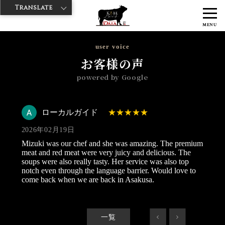
Translate
>
>
>
神戸牛ダイヤ
神戸牛ダイア 雷門東店
Googleレビュー
ローカル
MENU
ガイド 2026/02/19
user voice
お客様の声
powered by Google
ローカルガイド
2026年02月19日
Mizuki was our chef and she was amazing. The premium
meat and red meat were very juicy and delicious. The
soups were also really tasty. Her service was also top
notch even through the language barrier. Would love to
come back when we are back in Asakusa.
一覧
<
>