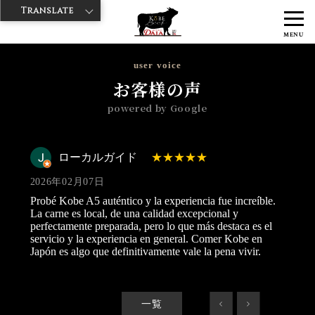
Translate
>
>
>
神戸牛ダイヤ
神戸牛ダイア 雷門東店
Googleレビュー
ローカル
MENU
ガイド 2026/02/07
user voice
お客様の声
powered by Google
ローカルガイド
2026年02月07日
Probé Kobe A5 auténtico y la experiencia fue increíble.
La carne es local, de una calidad excepcional y
perfectamente preparada, pero lo que más destaca es el
servicio y la experiencia en general. Comer Kobe en
Japón es algo que definitivamente vale la pena vivir.
一覧
<
>