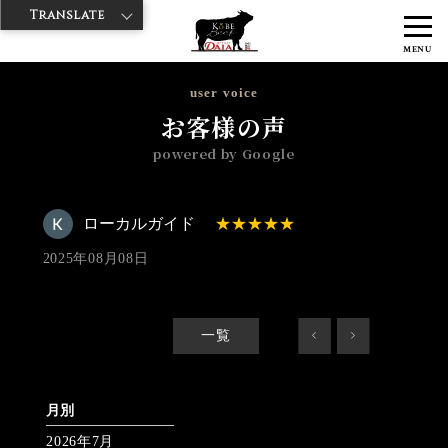
Translate
>
>
>
神戸牛ダイヤ
神戸牛ダイア 雷門東店
Googleレビュー
ローカル
MENU
ガイド 2025/08/08 No_review
user voice
お客様の声
powered by Google
ローカルガイド
2025年08月08日
一覧
<
>
月別
2026年7月