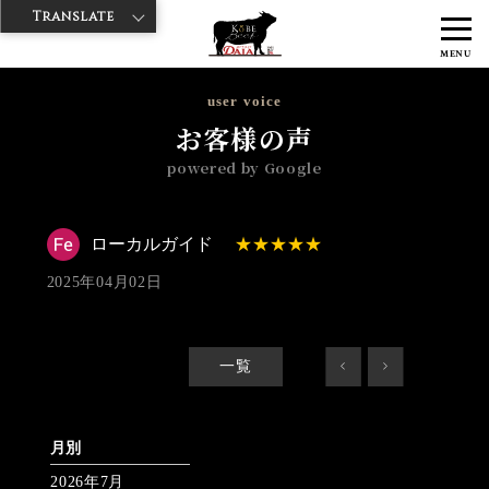
Translate
>
>
>
神戸牛ダイヤ
神戸牛ダイア 雷門東店
Googleレビュー
ローカル
MENU
ガイド 2025/04/02 No_review
user voice
お客様の声
powered by Google
ローカルガイド
2025年04月02日
一覧
<
>
月別
2026年7月