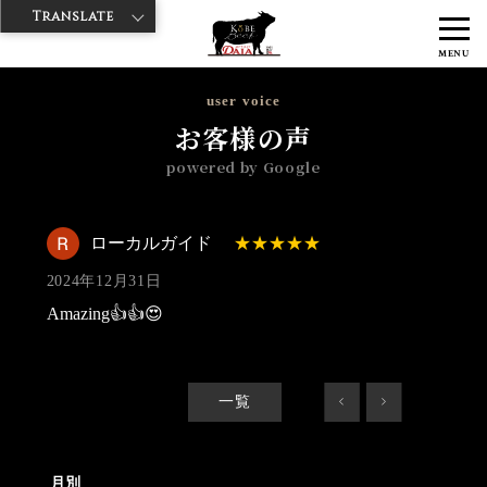
Translate
>
>
>
神戸牛ダイヤ
神戸牛ダイア 雷門東店
Googleレビュー
ローカル
MENU
ガイド 2024/12/31
user voice
お客様の声
powered by Google
ローカルガイド
2024年12月31日
Amazing👍👍😍
一覧
<
>
月別