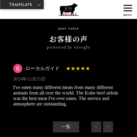
Translate
>
>
>
神戸牛ダイヤ
神戸牛ダイア 雷門東店
Googleレビュー
ローカル
MENU
ガイド 2024/12/25
user voice
お客様の声
powered by Google
ローカルガイド
2024年12月25日
I've eaten many different meats from many different
animals from all over the world. The Kobe beef sirloin
was the best meat I've ever eaten. The service and
atmosphere are outstanding.
一覧
<
>