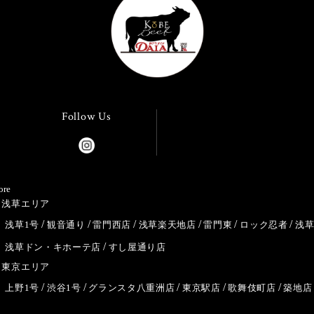
Follow Us
ore
浅草エリア
浅草1号
観音通り
雷門西店
浅草楽天地店
雷門東
ロック忍者
浅
浅草ドン・キホーテ店
すし屋通り店
東京エリア
上野1号
渋谷1号
グランスタ八重洲店
東京駅店
歌舞伎町店
築地店