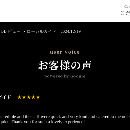
Con
こ
gleレビュー
>
ローカルガイド 2024/12/19
user voice
お客様の声
powered by Google
ガイド
ncredible and the staff were quick and very kind and catered to me not
quiet. Thank you for such a lovely experience!