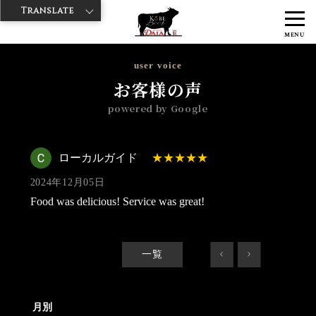
Translate
>
>
>
神戸牛ダイヤ
神戸牛ダイア 雷門東店
Googleレビュー
ローカル
MENU
ガイド 2024/12/05
user voice
お客様の声
powered by Google
ローカルガイド
2024年12月05日
Food was delicious! Service was great!
一覧
<
>
月別