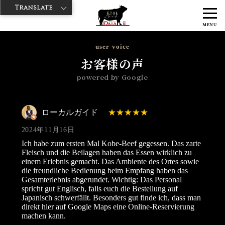
Translate
>
>
>
神戸牛ダイヤ
神戸牛ダイア 雷門東店
Googleレビュー
ローカル
MENU
ガイド 2024/11/16
user voice
お客様の声
powered by Google
ローカルガイド
2024年11月16日
Ich habe zum ersten Mal Kobe-Beef gegessen. Das zarte
Fleisch und die Beilagen haben das Essen wirklich zu
einem Erlebnis gemacht. Das Ambiente des Ortes sowie
die freundliche Bedienung beim Empfang haben das
Gesamterlebnis abgerundet. Wichtig: Das Personal
spricht gut Englisch, falls euch die Bestellung auf
Japanisch schwerfällt. Besonders gut finde ich, dass man
direkt hier auf Google Maps eine Online-Reservierung
machen kann.