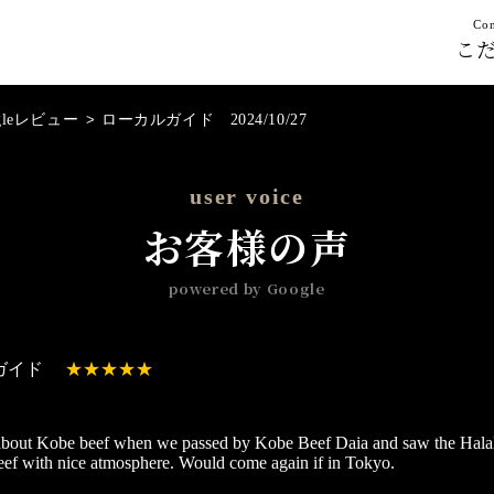
Con
こ
gleレビュー
>
ローカルガイド 2024/10/27
user voice
お客様の声
powered by Google
ガイド
about Kobe beef when we passed by Kobe Beef Daia and saw the Halal
ef with nice atmosphere. Would come again if in Tokyo.