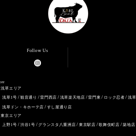
Follow Us
ore
浅草エリア
浅草1号
観音通り
雷門西店
浅草楽天地店
雷門東
ロック忍者
浅
浅草ドン・キホーテ店
すし屋通り店
東京エリア
上野1号
渋谷1号
グランスタ八重洲店
東京駅店
歌舞伎町店
築地店