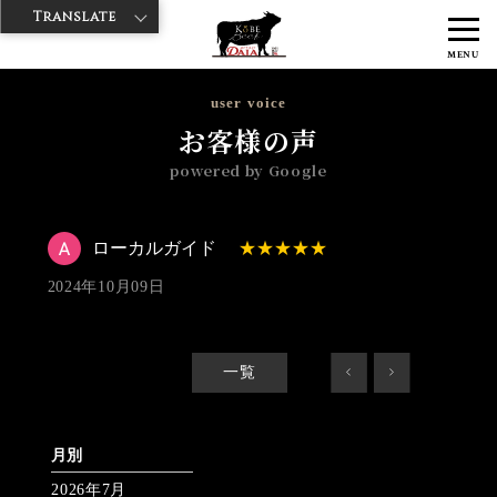
Translate
>
>
>
神戸牛ダイヤ
神戸牛ダイア 雷門東店
Googleレビュー
ローカル
MENU
ガイド 2024/10/09 No_review
user voice
お客様の声
powered by Google
ローカルガイド
2024年10月09日
一覧
<
>
月別
2026年7月