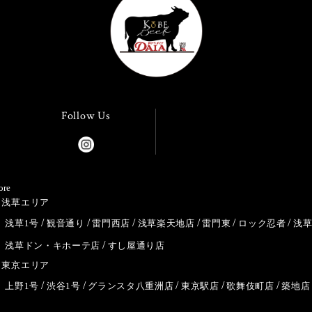
Follow Us
ore
浅草エリア
浅草1号
観音通り
雷門西店
浅草楽天地店
雷門東
ロック忍者
浅
浅草ドン・キホーテ店
すし屋通り店
東京エリア
上野1号
渋谷1号
グランスタ八重洲店
東京駅店
歌舞伎町店
築地店