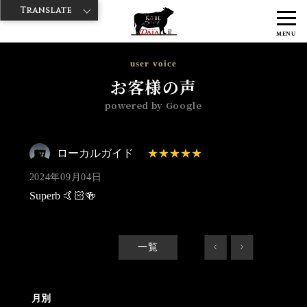
Translate
>
>
>
神戸牛ダイヤ
神戸牛ダイア 雷門東店
Googleレビュー
ローカル
MENU
ガイド 2024/09/04
user voice
お客様の声
powered by Google
ローカルガイド
2024年09月04日
Superb 🤙🏻🍻
一覧
<
>
月別