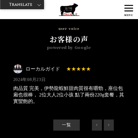
Translate
>
>
>
神戸牛ダイヤ
神戸牛ダイア 雷門東店
Googleレビュー
ローカル
MENU
ガイド 2024/08/23
user voice
お客様の声
powered by Google
ローカルガイド
2024年08月23日
肉品質 完美，伊勢龍蝦鮮甜肉質很有嚼勁，座位包
廂也很棒， 2位大人2位小孩 點了兩份220g套餐，其
實蠻飽的。
一覧
<
>