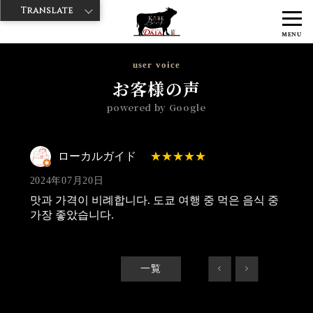
Translate
>
>
>
神戸牛ダイヤ
神戸牛ダイア 雷門東店
Googleレビュー
ローカル
MENU
ガイド 2024/07/20
user voice
お客様の声
powered by Google
ローカルガイド
2024年07月20日
맛과 가격이 비례합니다. 도쿄 여행 중 먹은 음식 중
가장 좋았습니다.
一覧
<
>