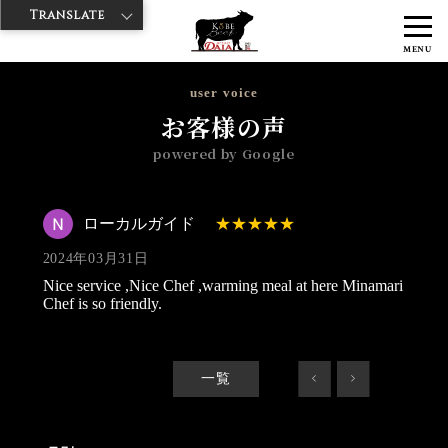
Translate
>
>
>
神戸牛ダイヤ
神戸牛ダイア 雷門東店
Googleレビュー
ローカル
MENU
ガイド 2024/03/31
user voice
お客様の声
powered by Google
ローカルガイド
2024年03月31日
Nice service ,Nice Chef ,warming meal at here Minamari
Chef is so friendly.
一覧
<
>