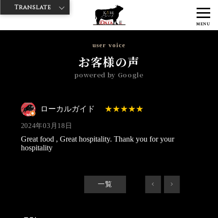
Translate
>
>
>
神戸牛ダイヤ
神戸牛ダイア 雷門東店
Googleレビュー
ローカル
MENU
ガイド 2024/03/18
user voice
お客様の声
powered by Google
ローカルガイド
2024年03月18日
Great food , Great hospitality. Thank you for your
hospitality
一覧
<
>