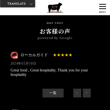
Translate
>
>
>
神戸牛ダイヤ
神戸牛ダイア 雷門東店
Googleレビュー
ローカル
MENU
ガイド 2024/03/18
user voice
お客様の声
powered by Google
ローカルガイド
2024年03月18日
Great food , Great hospitality. Thank you for your
hospitality
一覧
<
>