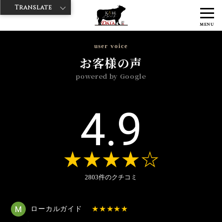
Translate
>
>
>
神戸牛ダイヤ
神戸牛ダイア 雷門東店
Googleレビュー
2024年
MENU
>
3月
user voice
お客様の声
powered by Google
4.9
2803件のクチコミ
ローカルガイド