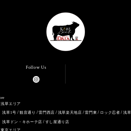
Follow Us
ore
浅草エリア
浅草1号
観音通り
雷門西店
浅草楽天地店
雷門東
ロック忍者
浅
浅草ドン・キホーテ店
すし屋通り店
東京エリア