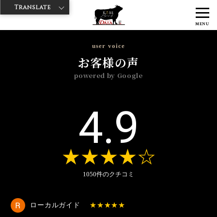
Translate
>
>
>
神戸牛ダイヤ
神戸牛ダイア 歌舞伎町店
Googleレビュー
2026
MENU
>
年
5月
user voice
お客様の声
powered by Google
4.9
1050件のクチコミ
ローカルガイド