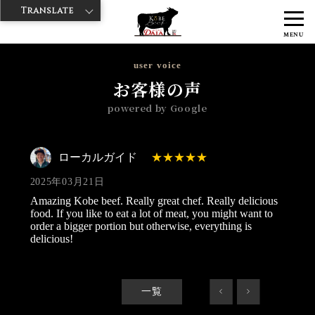
Translate
>
>
>
神戸牛ダイヤ
神戸牛ダイア 歌舞伎町店
Googleレビュー
ローカ
MENU
ルガイド 2025/03/21
user voice
お客様の声
powered by Google
ローカルガイド
2025年03月21日
Amazing Kobe beef. Really great chef. Really delicious
food. If you like to eat a lot of meat, you might want to
order a bigger portion but otherwise, everything is
delicious!
一覧
<
>