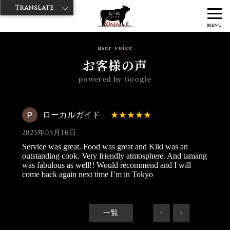
Translate
>
>
>
神戸牛ダイヤ
神戸牛ダイア 歌舞伎町店
Googleレビュー
ローカ
MENU
ルガイド 2025/03/16
user voice
お客様の声
powered by Google
ローカルガイド
2025年03月16日
Service was great. Food was great and Kiki was an
outstanding cook. Very friendly atmosphere. And tamang
was fabulous as well!! Would recommend and I will
come back again next time I’m in Tokyo
一覧
<
>