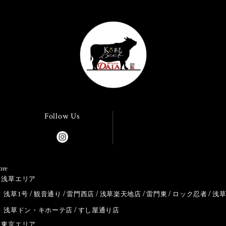
Follow Us
ore
浅草エリア
浅草1号
観音通り
雷門西店
浅草楽天地店
雷門東
ロック忍者
浅
浅草ドン・キホーテ店
すし屋通り店
東京エリア