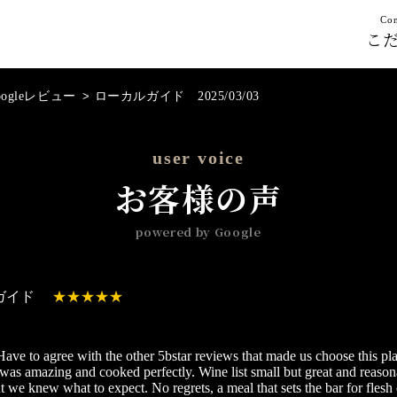
Con
こ
oogleレビュー
>
ローカルガイド 2025/03/03
user voice
お客様の声
powered by Google
ガイド
Have to agree with the other 5bstar reviews that made us choose this pl
was amazing and cooked perfectly. Wine list small but great and reason
ut we knew what to expect. No regrets, a meal that sets the bar for flesh