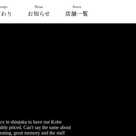
cept
News
Store
だわり
お知らせ
店舗一覧
ace in shinjuku to have our Kobe
ably priced. Can't say the same about
 eating, great memory and the staff