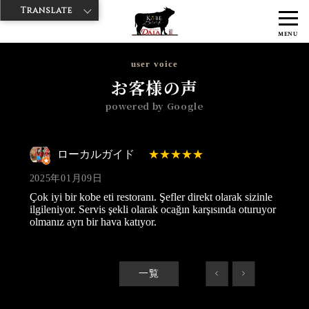
Translate
>
>
>
神戸牛ダイヤ
神戸牛ダイア 歌舞伎町店
Googleレビュー
ローカ
MENU
ルガイド 2025/01/09
user voice
お客様の声
powered by Google
ローカルガイド
2025年01月09日
Çok iyi bir kobe eti restoranı. Şefler direkt olarak sizinle
ilgileniyor. Servis şekli olarak ocağın karşısında oturuyor
olmanız ayrı bir hava katıyor.
一覧
<
>