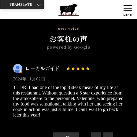
Translate
>
>
>
神戸牛ダイヤ
神戸牛ダイア 歌舞伎町店
Googleレビュー
ローカ
MENU
ルガイド 2024/11/02
user voice
お客様の声
powered by Google
ローカルガイド
2024年11月02日
TLDR. I had one of the top 3 steak meals of my life at
this restaurant. Without question a 5 star experience from
the atmosphere to the personnel. Valentine, who prepared
my food was sensational, talking with her and seeing her
cook in action was just sublime. I can't wait to go back
later this year!