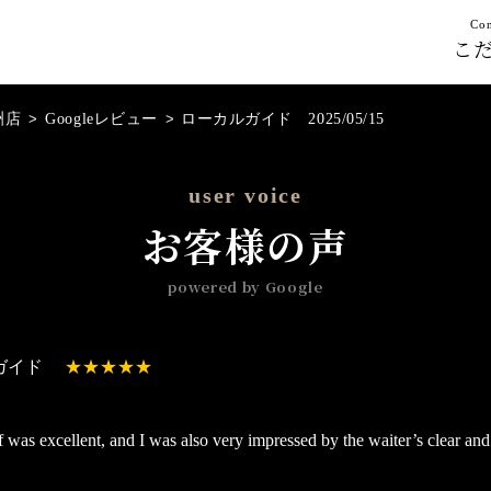
Con
こ
洲店
>
Googleレビュー
>
ローカルガイド 2025/05/15
user voice
お客様の声
powered by Google
ガイド
was excellent, and I was also very impressed by the waiter’s clear and