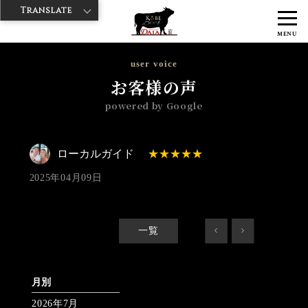
Translate
>
>
神戸牛ダイヤ
神戸牛ダイア グランスタ八重洲店
Googleレビュー
MENU
>
ローカルガイド 2025/04/09 No_review
user voice
お客様の声
powered by Google
ローカルガイド
2025年04月09日
一覧
<
>
月別
2026年7月