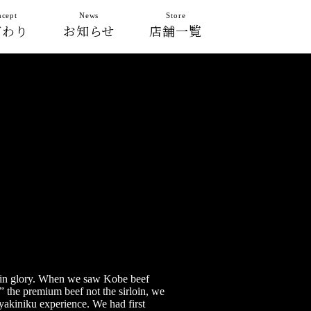
cept
News
Store
だわり
お知らせ
店舗一覧
ay in glory. When we saw Kobe beef
 the premium beef not the sirloin, we
yakiniku experience. We had first