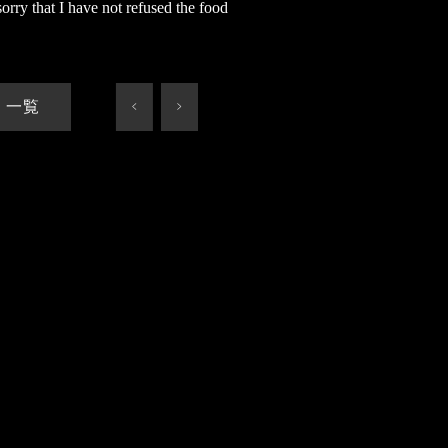
orry that I have not refused the food
一覧
<
>