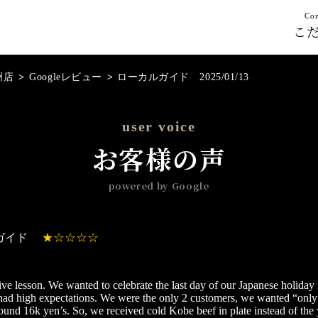
Con
こ
洲店
>
Googleレビュー
>
ローカルガイド 2025/01/13
user voice
お客様の声
powered by Google
ガイド
sive lesson. We wanted to celebrate the last day of our Japanese holid
ad high expectations. We were the only 2 customers, we wanted “only”
ound 16k yen’s. So, we received cold Kobe beef in plate instead of the 