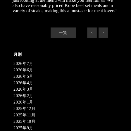
just looking at the menu will make you feel full 😅 We
also have reasonably priced Kobe beef set meals and a
variety of steaks, making this a must-see for meat lovers!
一覧
<
>
月別
2026年7月
2026年6月
2026年5月
2026年4月
2026年3月
2026年2月
2026年1月
2025年12月
2025年11月
2025年10月
2025年9月