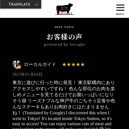
Translate
>
>
神戸牛ダイヤ
神戸牛ダイア グランスタ八重洲店
Googleレビュー
MENU
>
ローカルガイド 2025/01/04
user voice
お客様の声
powered by Google
ローカルガイド
2025年01月04日
東京に遊びに行った時に発見！ 東京駅構内にあり
アクセスしやすいですね！ 色んな部位のお肉を楽
しめメニューを見てるだけでお腹いっぱいになり
そう😅 リーズナブルな神戸牛のごちそう定食や色
んなステーキもありお肉好きにはたまりません
ね！ (Translated by Google) I discovered this when I
went to Tokyo! It's located inside Tokyo Station, so it's
easy to access! You can enjoy various cuts of meat and