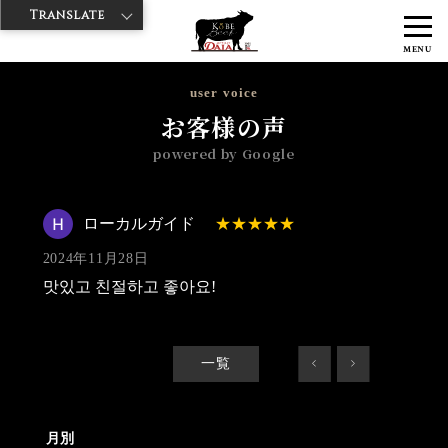
Translate
>
>
神戸牛ダイヤ
神戸牛ダイア グランスタ八重洲店
Googleレビュー
MENU
>
ローカルガイド 2024/11/28
user voice
お客様の声
powered by Google
ローカルガイド
2024年11月28日
맛있고 친절하고 좋아요!
一覧
<
>
月別