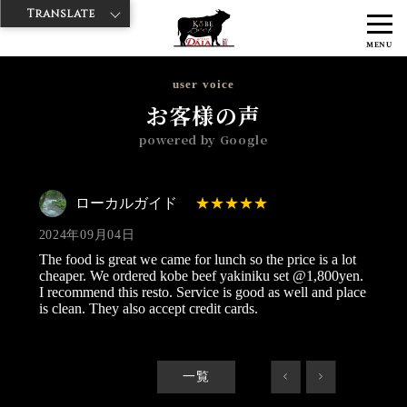
Translate
>
>
神戸牛ダイヤ
神戸牛ダイア グランスタ八重洲店
Googleレビュー
MENU
>
ローカルガイド 2024/09/04
user voice
お客様の声
powered by Google
ローカルガイド
2024年09月04日
The food is great we came for lunch so the price is a lot
cheaper. We ordered kobe beef yakiniku set @1,800yen.
I recommend this resto. Service is good as well and place
is clean. They also accept credit cards.
一覧
<
>