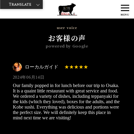
Translate
>
>
神戸牛ダイヤ
神戸牛ダイア グランスタ八重洲店
Googleレビュー
MENU
>
ローカルガイド 2024/06/14
user voice
お客様の声
powered by Google
ローカルガイド
2024年06月14日
Our family popped in for lunch before our trip to Osaka.
It is a quaint little restaurant with great service and food.
We ordered a variety of dishes, including teppanyaki for
the kids (which they loved), boxes for the adults, and the
Kobe sushi. Everything was delicious and portions were
the perfect size. We will definitely keep this place in
mind next time we are visiting!