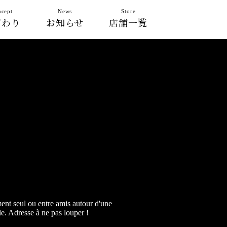
cept
News
Store
だわり
お知らせ
店舗一覧
ment seul ou entre amis autour d'une
le. Adresse à ne pas louper !