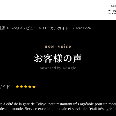
Con
こ
洲店
>
Googleレビュー
>
ローカルガイド 2024/05/24
user voice
お客様の声
powered by Google
ガイド
e à côté de la gare de Tokyo, petit restaurant très agréable pour un mo
des du monde. Service excellent, amicale et serviable c'était très agréab