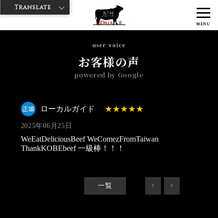
Translate
>
>
>
神戸牛ダイヤ
神戸牛ダイア 東京駅店
Googleレビュー
ローカル
MENU
ガイド 2025/06/25
user voice
お客様の声
powered by Google
ローカルガイド
2025年06月25日
WeEatDeliciousBeef WeComezFromTaiwan
ThankKOBEbeef 一級棒！！！
一覧
<
>