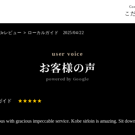
Con
こ
gleレビュー
>
ローカルガイド 2025/04/22
user voice
お客様の声
powered by Google
ガイド
ous with gracious impeccable service. Kobe sirloin is amazing. Sit dow