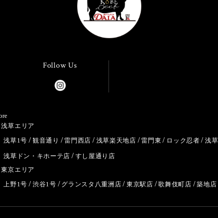
Follow Us
ore
浅草エリア
浅草1号
観音通り
雷門西店
浅草楽天地店
雷門東
ロック忍者
浅
浅草ドン・キホーテ店
すし屋通り店
東京エリア
上野1号
渋谷1号
グランスタ八重洲店
東京駅店
歌舞伎町店
築地店