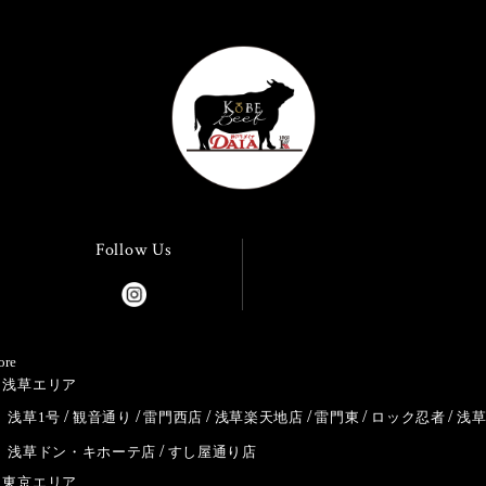
Follow Us
ore
浅草エリア
浅草1号
観音通り
雷門西店
浅草楽天地店
雷門東
ロック忍者
浅
浅草ドン・キホーテ店
すし屋通り店
東京エリア