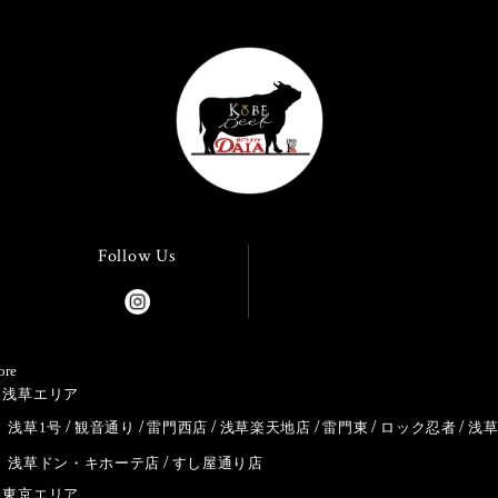
Follow Us
ore
浅草エリア
浅草1号
観音通り
雷門西店
浅草楽天地店
雷門東
ロック忍者
浅
浅草ドン・キホーテ店
すし屋通り店
東京エリア