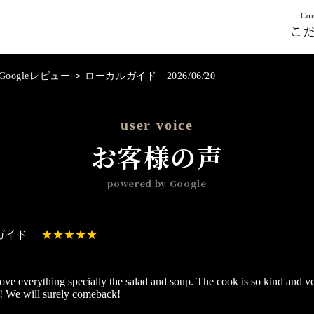
Con
こ
Googleレビュー
>
ローカルガイド 2026/06/20
user voice
お客様の声
powered by Google
ガイド
 love everything specially the salad and soup. The cook is so kind and 
it! We will surely comeback!