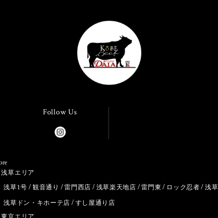
Follow Us
ore
浅草エリア
浅草1号
観音通り
雷門西店
浅草楽天地店
雷門東
ロック忍者
浅
浅草ドン・キホーテ店
すし屋通り店
東京エリア