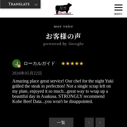
Translate
>
>
>
神戸牛ダイヤ
神戸牛ダイア 浅草楽天地店
Googleレビュー
ロー
MENU
カルガイド 2026/05/22
user voice
お客様の声
powered by Google
ローカルガイド
2026年05月22日
Amazing place great service! Our chef for the night Yuki
grilled the steak to perfection! Not a single scrap left on
my plate, enjoyed it so much...great way to wrap up a
beautiful day in Asakusa. STRONGLY recommend
Kobe Beef Daia...you won't be disappointed.
一覧
<
>